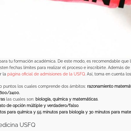
a tu formación académica. De este modo, es recomendable que lea
ten fechas límites para realizar el proceso e inscribirte. Además d
r la
página oficial de admisiones de la USFQ
. Así, toma en cuenta lo
00 puntos los cuales comprende dos ámbitos:
razonamiento matemát
600/2400.
ras
las cuales son:
biología, química y matemáticas
.
ato de opción múltiple
y verdadero/falso
.
tos para química y 55 minutos para biología y 30 minutos para mat
Medicina USFQ