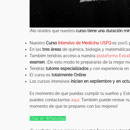
¡No olvides que nuestro
curso tiene una
duración
mí
Nuestro
Curso
Intensivo de Medicina USFQ
es 100% 
En las
tres áreas
de química, biología y matemática
También tendrás acceso a nuestra
plataforma Estudi
examen
. ¡De esto modo te prepararás de la mejor m
Tendrás
tutores especializados
y con experiencia en 
El curso es
totalmente Online
.
Los cursos intensivos
inician en septiembre y en oct
Es momento de que puedas cumplir tu sueños y Estud
puedes contactarnos
aquí
. También puede revisar n
momento de que te prepares con los mejores!
Chat en WhatsApp