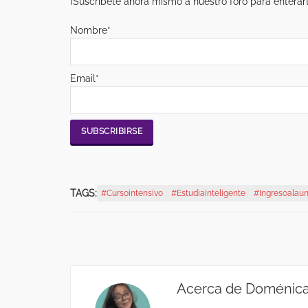
¡Suscríbete ahora mismo a nuestro foro para enterar
Nombre*
Email*
TAGS:
#cursointensivo
#estudiainteligente
#ingresoalaun
Acerca de
Doménica