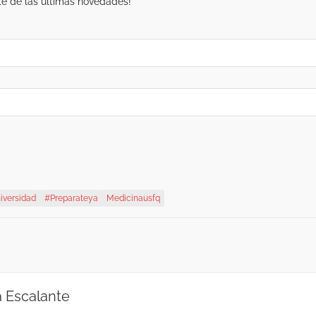
te de las últimas novedades!
iversidad
#Preparateya
Medicinausfq
 Escalante