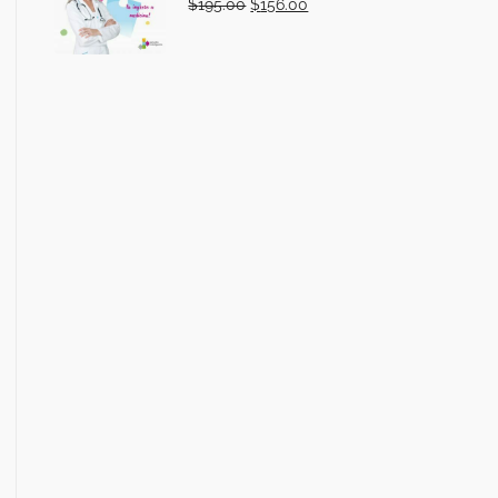
$
195.00
$
156.00