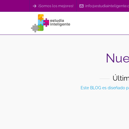
¡Somos los mejores!
info@estudiainteligente
Nue
Últi
Este BLOG es diseñado par