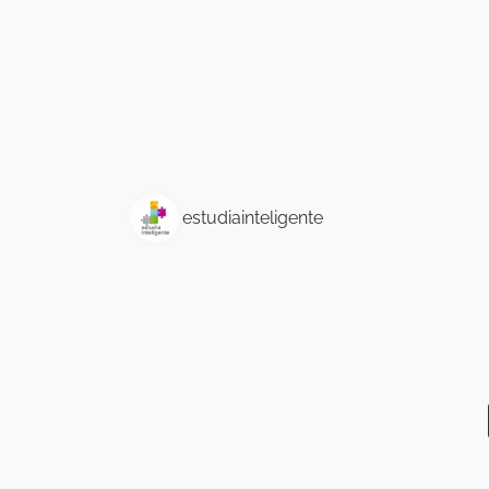
requisitos y
pa
preparación
r
28 abril, 2025
21 abr
LEER MÁS
estudiainteligente