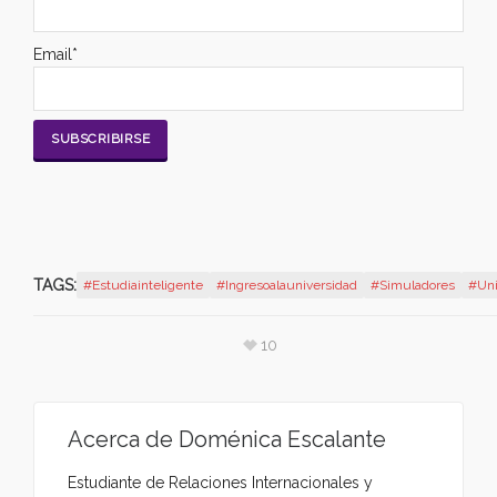
Email*
TAGS:
#estudiainteligente
#ingresoalauniversidad
#Simuladores
#uni
10
Acerca de
Doménica Escalante
Estudiante de Relaciones Internacionales y