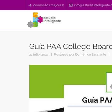
¡Somos los mejores!
info@estudiainteligente
Guía PAA College Boar
21 julio, 2022
Posteado por
Doménica Escalante