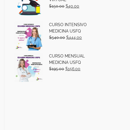
$
150.00
$
40.00
CURSO INTENSIVO
MEDICINA USFQ
$
540.00
$
444.00
CURSO MENSUAL
MEDICINA USFQ
$
195.00
$
156.00