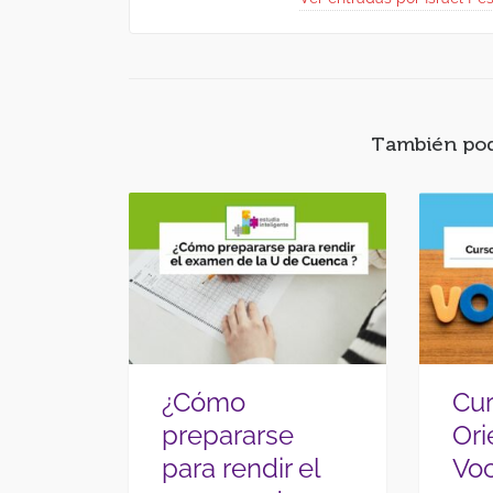
También podr
¿Cómo
Cu
prepararse
Ori
para rendir el
Voc