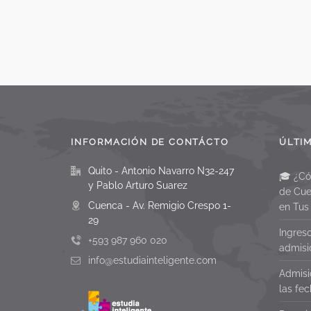
INFORMACIÓN DE CONTÁCTO
ÚLTI
Quito - Antonio Navarro N32-247
🎓 ¿Có
y Pablo Arturo Suarez
de Cue
Cuenca - Av. Remigio Crespo 1-
en Tus
29
Ingres
+593 987 960 020
admisi
info@estudiainteligente.com
Admisi
las fe