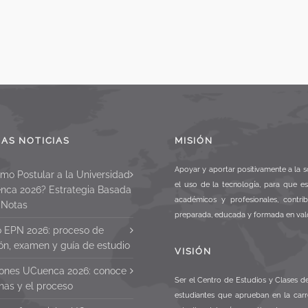
MAS NOTICIAS
MISIÓN
Apoyar y aportar positivamente a la s
mo Postular a la Universidad
el uso de la tecnología, para que e
nca 2026? Estrategia Basada
académicos y profesionales, contri
 Notas
preparada, educada y formada en val
o EPN 2026: proceso de
ón, examen y guía de estudio
VISIÓN
ones UCuenca 2026: conoce
Ser el Centro de Estudios y Clases 
chas y el proceso
estudiantes que aprueban en la carr