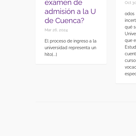
examen de
Oct 30
admisión a la U
odos 
de Cuenca?
incer
qué s
Mar 26, 2024
Unive
que e
El proceso de ingreso a la
Estud
universidad representa un
cuent
hito[...]
curso
vocac
espec