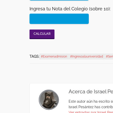
Ingresa tu Nota del Colegio (sobre 10):
TAGS:
#examenadmision
#ingresoalauniversidad
#sen
Acerca de
Israel P
Este autor aún ha escrito s
Israel Pesántez
has contribu
Ver entradas por
Israel Pe