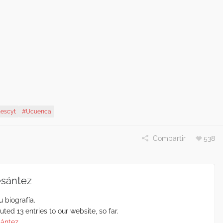
escyt
#ucuenca
Compartir
538
esántez
u biografía.
ted 13 entries to our website, so far.
sántez