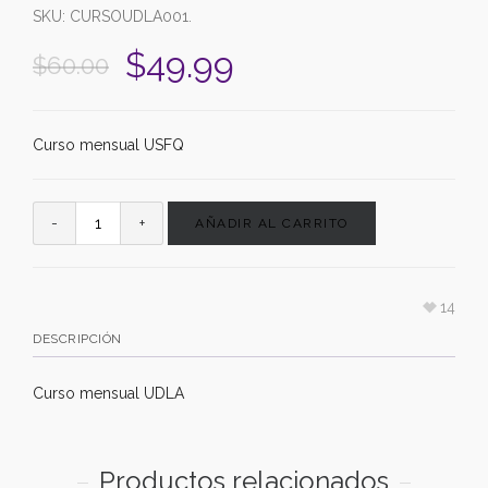
SKU:
CURSOUDLA001
.
$
49.99
$
60.00
Curso mensual USFQ
AÑADIR AL CARRITO
14
DESCRIPCIÓN
Curso mensual UDLA
Productos relacionados