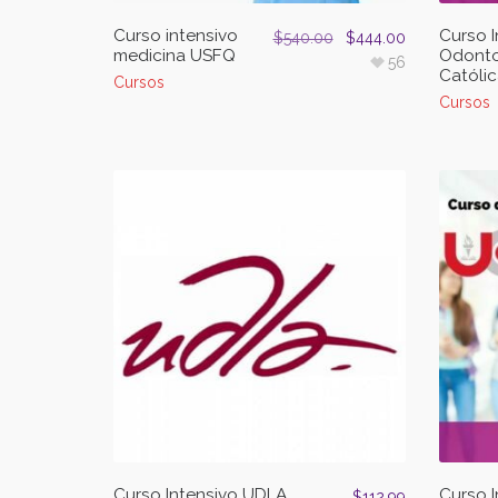
Curso intensivo
Curso I
$
540.00
$
444.00
medicina USFQ
Odonto
56
Católi
Cursos
Cursos
Curso Intensivo UDLA
Curso I
$
112.99