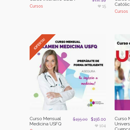
Católi
Cursos
15
Cursos
¡OFERTA!
Curso Mensual
Curso 
$
195.00
$
156.00
Medicina USFQ
Univers
104
Cuenc