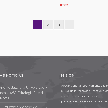
Cursos
1
2
3
→
AS NOTICIAS
MISIÓN
Apoyar y aportar positivamente a la s
mo Postular a la Universidad
el uso de la tecnología, para que e
nca 2026? Estrategia Basada
académicos y profesionales, contri
 Notas
preparada, educada y formada en va
o EPN 2026: proceso de