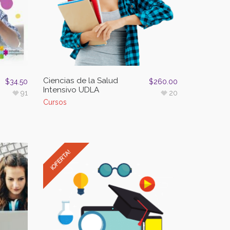
Ciencias de la Salud
$
34.50
$
260.00
Intensivo UDLA
91
20
Cursos
¡OFERTA!