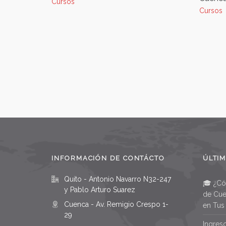
Cursos
Cursos
INFORMACIÓN DE CONTÁCTO
ÚLTIM
Quito - Antonio Navarro N32-247
🎓 ¿Có
y Pablo Arturo Suarez
de Cue
Cuenca - Av. Remigio Crespo 1-
en Tus
29
Ingres