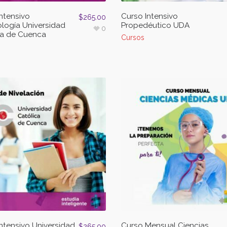
ntensivo
Curso Intensivo
$
265.00
logía Universidad
Propedéutico UDA
0
ca de Cuenca
Cursos
ntensivo Universidad
Curso Mensual Ciencias
$
265.00