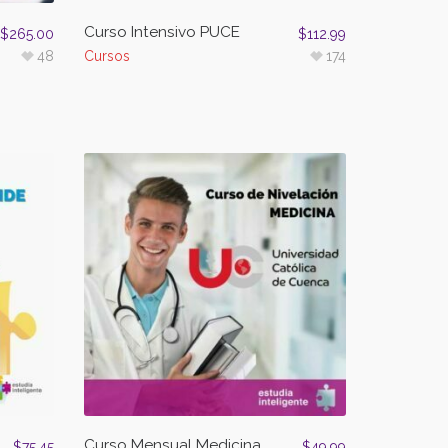
Curso Intensivo PUCE
$
265.00
$
112.99
48
Cursos
174
Curso Mensual Medicina
$
75.45
$
49.99