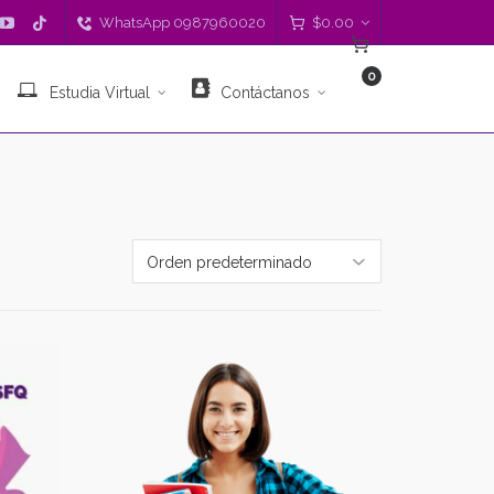
WhatsApp 0987960020
$
0.00
0
Estudia Virtual
Contáctanos