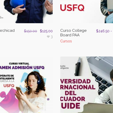
Archicad
Curso College
$
150.00
$
125.00
$
246.50
-
Board PAA
3
Cursos